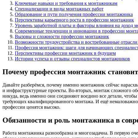
Ключевые навыки и требования к монтажникам
Специализации и виды монтажных работ
Образование и пути получения профессии монтажника
Перспективы карьерного роста в профессии монтажник
Уровень заработной платы и факторы влияния на доход 
Современные тенденции и инновации в профессии монт
Вызовы и сложности профессии монтажник
Возможности трудоустройства и востребованные отрасли
Профессия монтажник: шаги для начинающих специалис
Перспективы профессии монтажник в будущем
Истории успеха и отзывы специалистов монтажников
Почему профессия монтажник становит
Давайте разберёмся, почему именно монтажник сейчас нарасхва
и инфраструктурные проекты. Во-вторых, монтаж сложного обор
никуда, ведь именно они соединяют воедино все детали, чтобы
требующих квалифицированного монтажа. И ещё немаловажно, ч
профессии ценятся высоко.
Обязанности и роль монтажника в совр
Работа монтажника разнообразна и многозадачна. В первую оче