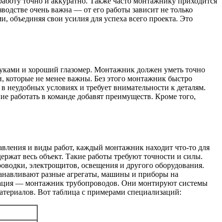
работу точно и аккуратно. Также часто монтажнику приходится
водстве очень важна — от его работы зависит не только
и, объединяя свои усилия для успеха всего проекта. Это
руками и хороший глазомер. Монтажник должен уметь точно
, которые не менее важны. Без этого монтажник быстро
 в неудобных условиях и требует внимательности к деталям.
е работать в команде добавят преимуществ. Кроме того,
равления и виды работ, каждый монтажник находит что-то для
ержат весь объект. Такие работы требуют точности и силы.
водки, электрощитов, освещения и другого оборудования.
танавливают разные агрегаты, машины и приборы на
лизация — монтажник трубопроводов. Они монтируют системы
материалов. Вот таблица с примерами специализаций: