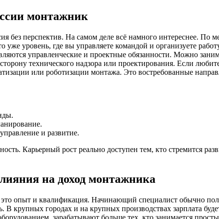
ессии монтажник
я без перспектив. На самом деле всё намного интереснее. По м
о уже уровень, где вы управляете командой и организуете работ
ляются управленческие и проектные обязанности. Можно занимат
торону технического надзора или проектирования. Если любите
тизации или роботизации монтажа. Это востребованные направ
нды.
анирование.
управление и развитие.
енность. Карьерный рост реально доступен тем, кто стремится р
влияния на доход монтажника
 это опыт и квалификация. Начинающий специалист обычно получ
ь. В крупных городах и на крупных производствах зарплата буде
борудованием, зарабатывают больше тех, кто занимается прос