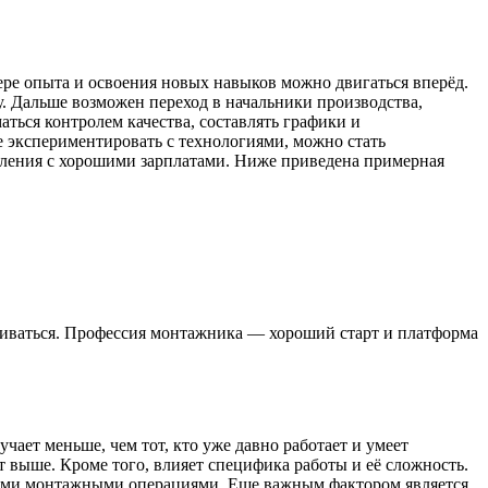
ере опыта и освоения новых навыков можно двигаться вперёд.
у. Дальше возможен переход в начальники производства,
ься контролем качества, составлять графики и
 экспериментировать с технологиями, можно стать
ления с хорошими зарплатами. Ниже приведена примерная
азвиваться. Профессия монтажника — хороший старт и платформа
ает меньше, чем тот, кто уже давно работает и умеет
т выше. Кроме того, влияет специфика работы и её сложность.
тыми монтажными операциями. Еще важным фактором является