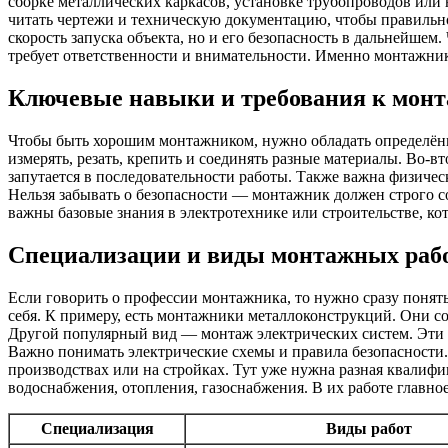
сборке металлических каркасов, установке трубопроводов или
читать чертежи и техническую документацию, чтобы правильно
скорость запуска объекта, но и его безопасность в дальнейшем
требует ответственности и внимательности. Именно монтажник 
Ключевые навыки и требования к мон
Чтобы быть хорошим монтажником, нужно обладать определённ
измерять, резать, крепить и соединять разные материалы. Во
запутается в последовательности работы. Также важна физическ
Нельзя забывать о безопасности — монтажник должен строго с
важны базовые знания в электротехнике или строительстве, ко
Специализации и виды монтажных раб
Если говорить о профессии монтажника, то нужно сразу понять
себя. К примеру, есть монтажники металлоконструкций. Они со
Другой популярный вид — монтаж электрических систем. Эти 
Важно понимать электрические схемы и правила безопасности
производствах или на стройках. Тут уже нужна разная квали
водоснабжения, отопления, газоснабжения. В их работе главн
Специализация
Виды работ