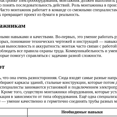
 настройке электрооборудования, монтажник должен выполнить 
 понять последовательность действий. Роль монтажника в произ
. Часто монтажник работает в команде со смежными специалистам
превращает проект из бумаги в реальность.
тажникам
ыми навыками и качествами. Во-первых, это умение работать 
-вторых, понимание технических чертежей и инструкций — навыки
ая выносливость и аккуратность: монтаж часто связан с работой
облюдать все правила охраны труда. Коммуникабельность и умени
торые помогут справляться с задачами разной сложности.
от
, что она очень разносторонняя. Сюда входят самые разные нап
бирают каркасы зданий, стальные конструкции, которые потом д
специалисты занимаются установкой и подключением электропро
. Кроме того, существую монтажники оборудования, которые ус
фикация в зависимости от типа оборудования. Ещё одна специа
ое — умение качественно и герметично соединять трубы разных 
Необходимые навыки