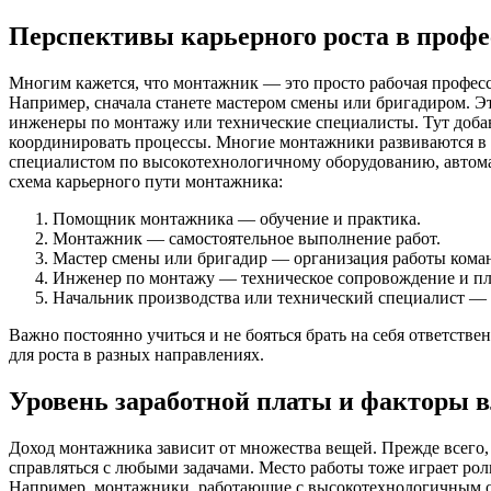
Перспективы карьерного роста в проф
Многим кажется, что монтажник — это просто рабочая професси
Например, сначала станете мастером смены или бригадиром. Эт
инженеры по монтажу или технические специалисты. Тут добав
координировать процессы. Многие монтажники развиваются в с
специалистом по высокотехнологичному оборудованию, автома
схема карьерного пути монтажника:
Помощник монтажника — обучение и практика.
Монтажник — самостоятельное выполнение работ.
Мастер смены или бригадир — организация работы кома
Инженер по монтажу — техническое сопровождение и пл
Начальник производства или технический специалист — 
Важно постоянно учиться и не бояться брать на себя ответств
для роста в разных направлениях.
Уровень заработной платы и факторы 
Доход монтажника зависит от множества вещей. Прежде всего,
справляться с любыми задачами. Место работы тоже играет рол
Например, монтажники, работающие с высокотехнологичным о