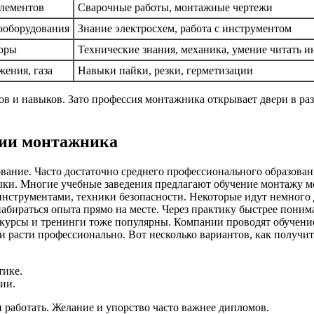
элементов
Сварочные работы, монтажные чертежи
ооборудования
Знание электросхем, работа с инструментом
боры
Технические знания, механика, умение читать 
ения, газа
Навыки пайки, резки, герметизации
ов и навыков. Зато профессия монтажника открывает двери в раз
сии монтажника
ование. Часто достаточно среднего профессионального образов
ыки. Многие учебные заведения предлагают обучение монтажу м
с инструментами, техники безопасности. Некоторые идут немног
бираться опыта прямо на месте. Через практику быстрее понима
е курсы и тренинги тоже популярны. Компании проводят обучен
 расти профессионально. Вот несколько вариантов, как получи
тике.
ии.
и работать. Желание и упорство часто важнее дипломов.