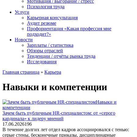
Мотивация / выгорание / стресс
Психология труда
Услуги
Карьерная консультация
Аудит резюме
Профориентация «Какая профессия мне
подходит?»
Новости
Зарплаты / статистика
Обзоры отраслей
Тенденции / отчёты рынка труда
Исследования
Главная страница
»
Карьера
Навыки и компетенции
Навыки и
компетенции
Зачем быть публичным HR-специалистом: от «серого
кардинала» к лидеру мнений
17.06.2026
1
96
В течение долгих лет отдел кадров ассоциировался с тенью:
серые стены, бесконечные приказы, дисциплинарные