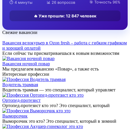
🎯 Точность 96%
⏱️ 4 минуты
📊 26 вопросов
🔥 Уже прошли:
12 847
человек
Свежие вакансии
Вакансия велокурьер в Ozon fresh – работа с гибким графиком
и хорошей оплатой
Если сейчас ты присматриваешься к новым возможностям
Вакансия ночной повар
Мы предлагаем вакансию «Повар», а также есть
Интересные профессии
Водитель трамвая
Водитель трамвая — это специалист, который управляет
Ортопед-протезист
Ортопед-протезист кто это? Это специалист, который
Выморозчик
Выморозчик это кто? Это специалист, который в зимний