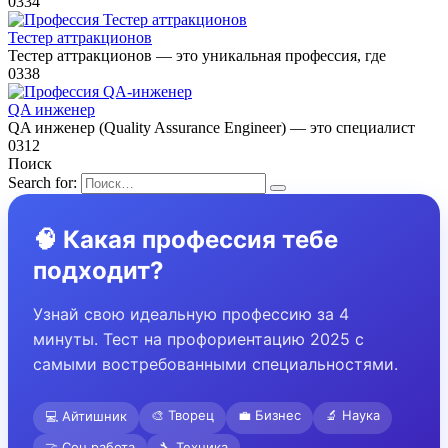
0
334
Тестер аттракционов
Тестер аттракционов — это уникальная профессия, где
0
338
QA инженер
QA инженер (Quality Assurance Engineer) — это специалист
0
312
Поиск
Search for:
🧠 Какая профессия тебе
подходит?
Узнай свою идеальную профессию за 4
минуты. Тест на профориентацию 2025 с
самыми востребованными специальностями.
🎨 Творец
💼 Бизнес
🔬 Наука
💻 Айтишник
🤝 Соц.работа
🔧 Техника