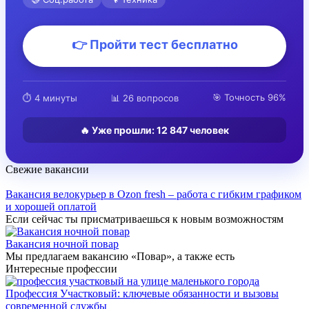
👉 Пройти тест бесплатно
🎯 Точность 96%
⏱️ 4 минуты
📊 26 вопросов
🔥 Уже прошли:
12 847
человек
Свежие вакансии
Вакансия велокурьер в Ozon fresh – работа с гибким графиком
и хорошей оплатой
Если сейчас ты присматриваешься к новым возможностям
Вакансия ночной повар
Мы предлагаем вакансию «Повар», а также есть
Интересные профессии
Профессия Участковый: ключевые обязанности и вызовы
современной службы