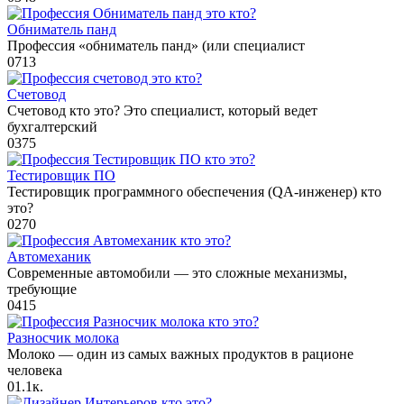
Обниматель панд
Профессия «обниматель панд» (или специалист
0
713
Счетовод
Счетовод кто это? Это специалист, который ведет
бухгалтерский
0
375
Тестировщик ПО
Тестировщик программного обеспечения (QA-инженер) кто
это?
0
270
Автомеханик
Современные автомобили — это сложные механизмы,
требующие
0
415
Разносчик молока
Молоко — один из самых важных продуктов в рационе
человека
0
1.1к.