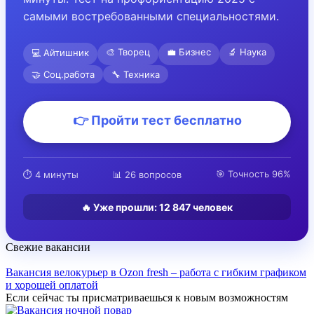
самыми востребованными специальностями.
🎨 Творец
💼 Бизнес
🔬 Наука
💻 Айтишник
🤝 Соц.работа
🔧 Техника
👉 Пройти тест бесплатно
🎯 Точность 96%
⏱️ 4 минуты
📊 26 вопросов
🔥 Уже прошли:
12 847
человек
Свежие вакансии
Вакансия велокурьер в Ozon fresh – работа с гибким графиком
и хорошей оплатой
Если сейчас ты присматриваешься к новым возможностям