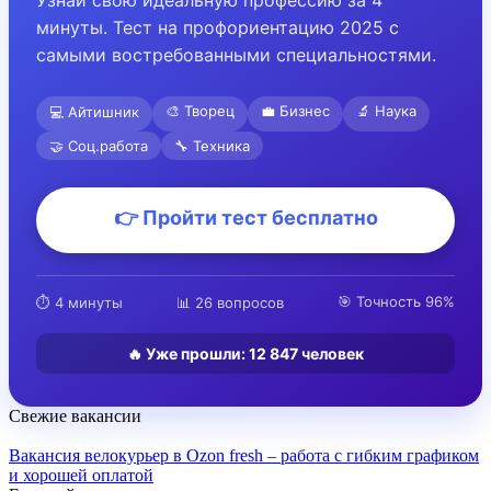
минуты. Тест на профориентацию 2025 с
самыми востребованными специальностями.
🎨 Творец
💼 Бизнес
🔬 Наука
💻 Айтишник
🤝 Соц.работа
🔧 Техника
👉 Пройти тест бесплатно
🎯 Точность 96%
⏱️ 4 минуты
📊 26 вопросов
🔥 Уже прошли:
12 847
человек
Свежие вакансии
Вакансия велокурьер в Ozon fresh – работа с гибким графиком
и хорошей оплатой