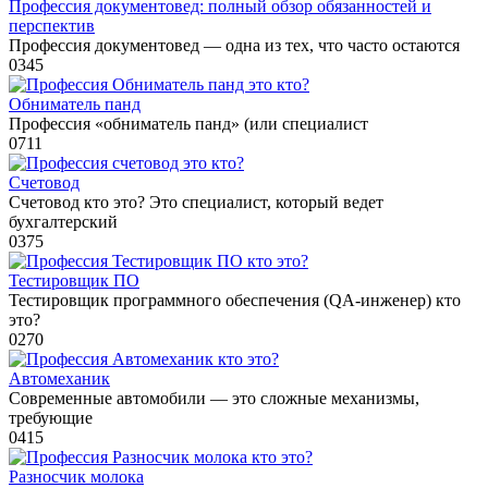
Профессия документовед: полный обзор обязанностей и
перспектив
Профессия документовед — одна из тех, что часто остаются
0
345
Обниматель панд
Профессия «обниматель панд» (или специалист
0
711
Счетовод
Счетовод кто это? Это специалист, который ведет
бухгалтерский
0
375
Тестировщик ПО
Тестировщик программного обеспечения (QA-инженер) кто
это?
0
270
Автомеханик
Современные автомобили — это сложные механизмы,
требующие
0
415
Разносчик молока