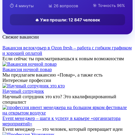
🎯 Точность 96%
⏱️ 4 минуты
📊 26 вопросов
🔥 Уже прошли:
12 847
человек
Свежие вакансии
Вакансия велокурьер в Ozon fresh – работа с гибким графиком
и хорошей оплатой
Если сейчас ты присматриваешься к новым возможностям
Вакансия ночной повар
Мы предлагаем вакансию «Повар», а также есть
Интересные профессии
Научный сотрудник
Научный сотрудник это кто? Это квалифицированный
специалист
Event менеджер – шаги к успеху в карьере «организатора
мероприятий»
Event менеджер — это человек, который превращает идеи