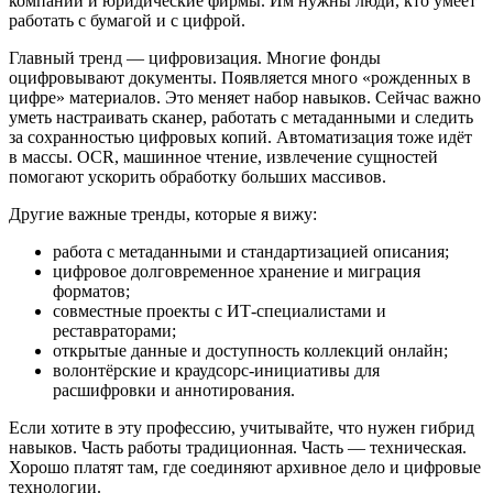
компании и юридические фирмы. Им нужны люди, кто умеет
работать с бумагой и с цифрой.
Главный тренд — цифровизация. Многие фонды
оцифровывают документы. Появляется много «рожденных в
цифре» материалов. Это меняет набор навыков. Сейчас важно
уметь настраивать сканер, работать с метаданными и следить
за сохранностью цифровых копий. Автоматизация тоже идёт
в массы. OCR, машинное чтение, извлечение сущностей
помогают ускорить обработку больших массивов.
Другие важные тренды, которые я вижу:
работа с метаданными и стандартизацией описания;
цифровое долговременное хранение и миграция
форматов;
совместные проекты с ИТ‑специалистами и
реставраторами;
открытые данные и доступность коллекций онлайн;
волонтёрские и краудсорс‑инициативы для
расшифровки и аннотирования.
Если хотите в эту профессию, учитывайте, что нужен гибрид
навыков. Часть работы традиционная. Часть — техническая.
Хорошо платят там, где соединяют архивное дело и цифровые
технологии.