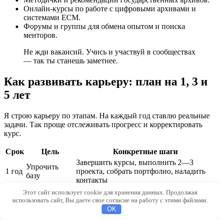
Онлайн-курсы по работе с цифровыми архивами и
системами ECM.
Форумы и группы для обмена опытом и поиска
менторов.
Не жди вакансий. Учись и участвуй в сообществах
— так ты станешь заметнее.
Как развивать карьеру: план на 1, 3 и
5 лет
Я строю карьеру по этапам. На каждый год ставлю реальные
задачи. Так проще отслеживать прогресс и корректировать
курс.
Срок
Цель
Конкретные шаги
Завершить курсы, выполнить 2—3
Упрочить
1 год
проекта, собрать портфолио, наладить
базу
контакты
Стать
Вести проекты по оцифровке, внедрять
Этот сайт использует cookie для хранения данных. Продолжая
3
ведущим
стандарты, обучать новичков, получить
использовать сайт, Вы даете свое согласие на работу с этими файлами.
года
специалистом
сертификацию
OK
Кандидат на руководящую роль, участие