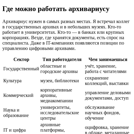
Где можно работать архивариусу
Архивариус нужен в самых разных местах. Я встречал коллег
в государственных архивах и в небольших музеях. Кто-то
работает в университетах. Кто-то — в банках или крупных
корпорациях. Везде, где хранятся документы, есть спрос на
специалиста. Даже в IT-компаниях появляются позиции по
управлению цифровыми архивами.
Сектор
Тип работодателя
Чем занимаешься
областные и
учёт, хранение,
Государственный
городские архивы
работа с читателями
сохранение
Культура
музеи, библиотеки
коллекций, выставки
корпоративные
управление деловыми
Коммерческий
архивы,
документами, доступ
медиакомпании
университеты,
обслуживание
Наука и
исследовательские
научных фондов,
образование
центры
обучение
архивные
оцифровка, хранение
IT и цифра
платформы,
в облаке, метаданные