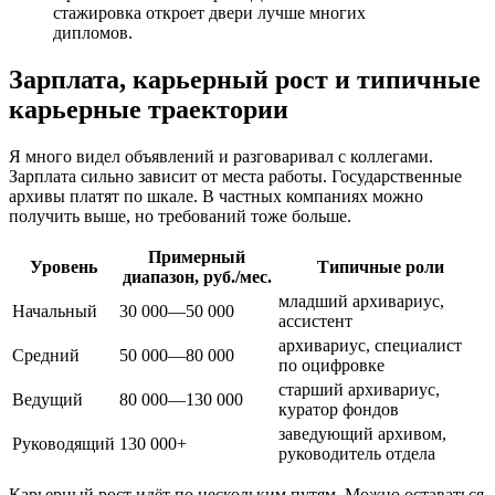
стажировка откроет двери лучше многих
дипломов.
Зарплата, карьерный рост и типичные
карьерные траектории
Я много видел объявлений и разговаривал с коллегами.
Зарплата сильно зависит от места работы. Государственные
архивы платят по шкале. В частных компаниях можно
получить выше, но требований тоже больше.
Примерный
Уровень
Типичные роли
диапазон, руб./мес.
младший архивариус,
Начальный
30 000—50 000
ассистент
архивариус, специалист
Средний
50 000—80 000
по оцифровке
старший архивариус,
Ведущий
80 000—130 000
куратор фондов
заведующий архивом,
Руководящий
130 000+
руководитель отдела
Карьерный рост идёт по нескольким путям. Можно оставаться