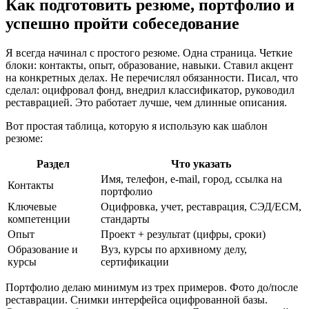
Как подготовить резюме, портфолио и
успешно пройти собеседование
Я всегда начинал с простого резюме. Одна страница. Четкие
блоки: контакты, опыт, образование, навыки. Ставил акцент
на конкретных делах. Не перечислял обязанности. Писал, что
сделал: оцифровал фонд, внедрил классификатор, руководил
реставрацией. Это работает лучше, чем длинные описания.
Вот простая таблица, которую я использую как шаблон
резюме:
Раздел
Что указать
Имя, телефон, e-mail, город, ссылка на
Контакты
портфолио
Ключевые
Оцифровка, учет, реставрация, СЭД/ECM,
компетенции
стандарты
Опыт
Проект + результат (цифры, сроки)
Образование и
Вуз, курсы по архивному делу,
курсы
сертификации
Портфолио делаю минимум из трех примеров. Фото до/после
реставрации. Снимки интерфейса оцифрованной базы.