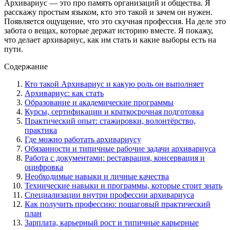
Архивариус — это про память организаций и общества. Я
расскажу простым языком, кто это такой и зачем он нужен.
Появляется ощущение, что это скучная профессия. На деле это
забота о вещах, которые держат историю вместе. Я покажу,
что делает архивариус, как им стать и какие выборы есть на
пути.
Содержание
Кто такой Архивариус и какую роль он выполняет
Архивариус: как стать
Образование и академические программы
Курсы, сертификации и краткосрочная подготовка
Практический опыт: стажировки, волонтёрство,
практика
Где можно работать архивариусу
Обязанности и типичные рабочие задачи архивариуса
Работа с документами: реставрация, консервация и
оцифровка
Необходимые навыки и личные качества
Технические навыки и программы, которые стоит знать
Специализации внутри профессии архивариуса
Как получить профессию: пошаговый практический
план
Зарплата, карьерный рост и типичные карьерные