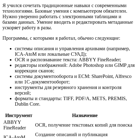
Я учился сочетать традиционные навыки с современными
технологиями. Базовые умения с компьютером обязателен.
Нужно уверенно работать с электронными таблицами и
базами данных. Умение вводить и редактировать метаданные
ускоряет работу в разы.
Программы, с которыми я работал, обычно следующие:
системы описания и управления архивами (например,
ICA-AtoM или локальные СУАД);
OCR и распознавание текста: ABBYY FineReader;
редакторы изображений: Adobe Photoshop или GIMP для
коррекции сканов;
системы документооборота и ECM: SharePoint, Alfresco
или 1С-документооборот;
инструменты для резервного хранения и контроля
версий;
форматы и стандарты: TIFF, PDF/A, METS, PREMIS,
Dublin Core.
Инструмент
Назначение
ABBYY
OCR, получение текстовых копий для поиска
FineReader
Создание описаний и публикация
ICA-AtoM