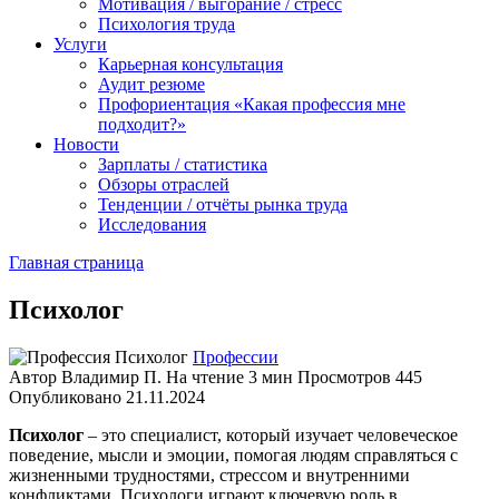
Мотивация / выгорание / стресс
Психология труда
Услуги
Карьерная консультация
Аудит резюме
Профориентация «Какая профессия мне
подходит?»
Новости
Зарплаты / статистика
Обзоры отраслей
Тенденции / отчёты рынка труда
Исследования
Главная страница
Психолог
Профессии
Автор
Владимир П.
На чтение
3 мин
Просмотров
445
Опубликовано
21.11.2024
Психолог
– это специалист, который изучает человеческое
поведение, мысли и эмоции, помогая людям справляться с
жизненными трудностями, стрессом и внутренними
конфликтами. Психологи играют ключевую роль в