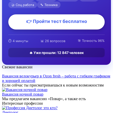
🤝 Соц.работа
🔧 Техника
👉 Пройти тест бесплатно
🎯 Точность 96%
⏱️ 4 минуты
📊 26 вопросов
🔥 Уже прошли:
12 847
человек
Свежие вакансии
Вакансия велокурьер в Ozon fresh – работа с гибким графиком
и хорошей оплатой
Если сейчас ты присматриваешься к новым возможностям
Вакансия ночной повар
Мы предлагаем вакансию «Повар», а также есть
Интересные профессии
Диетолог