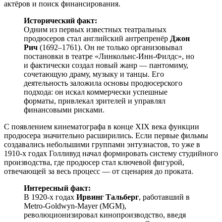
актёров и поиск финансирования.
Исторический факт:
Одним из первых известных театральных
продюсеров стал английский антрепренёр
Джон
Рич
(1692–1761). Он не только организовывал
постановки в театре «Линкольнс-Инн-Филдс», но
и фактически создал новый жанр — пантомиму,
сочетающую драму, музыку и танцы. Его
деятельность заложила основы продюсерского
подхода: он искал коммерчески успешные
форматы, привлекал зрителей и управлял
финансовыми рисками.
С появлением кинематографа в конце XIX века функции
продюсера значительно расширились. Если первые фильмы
создавались небольшими группами энтузиастов, то уже в
1910-х годах Голливуд начал формировать систему студийного
производства, где продюсер стал ключевой фигурой,
отвечающей за весь процесс — от сценария до проката.
Интересный факт:
В 1920-х годах
Ирвинг Тальберг
, работавший в
Metro-Goldwyn-Mayer (MGM),
революционизировал кинопроизводство, введя