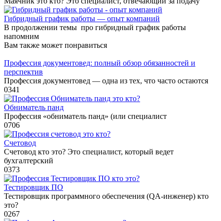
Маячник это кто? Это специалист, отвечающий за подачу
Гибридный график работы — опыт компаний
В продолжении темы про гибридный график работы
напомним
Вам также может понравиться
Профессия документовед: полный обзор обязанностей и
перспектив
Профессия документовед — одна из тех, что часто остаются
0
341
Обниматель панд
Профессия «обниматель панд» (или специалист
0
706
Счетовод
Счетовод кто это? Это специалист, который ведет
бухгалтерский
0
373
Тестировщик ПО
Тестировщик программного обеспечения (QA-инженер) кто
это?
0
267