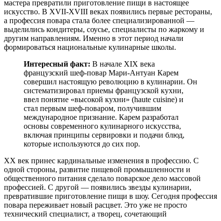
мастера превратили приготовление пищи в настоящее
искусство. В XVII-XVIII веках появились первые рестораны,
а профессия повара стала более специализированной —
выделились кондитеры, соусье, специалисты по жаркому и
другим направлениям. Именно в этот период начали
формироваться национальные кулинарные школы.
Интересный факт:
В начале XIX века
французский шеф-повар Мари-Антуан Карем
совершил настоящую революцию в кулинарии. Он
систематизировал приемы французской кухни,
ввел понятие «высокой кухни» (haute cuisine) и
стал первым шеф-поваром, получившим
международное признание. Карем разработал
основы современного кулинарного искусства,
включая принципы сервировки и подачи блюд,
которые используются до сих пор.
XX век принес кардинальные изменения в профессию. С
одной стороны, развитие пищевой промышленности и
общественного питания сделало поварское дело массовой
профессией. С другой — появились звезды кулинарии,
превратившие приготовление пищи в шоу. Сегодня профессия
повара переживает новый расцвет. Это уже не просто
технический специалист, а творец, сочетающий