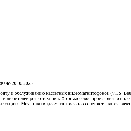
овано
20.06.2025
монту и обслуживанию кассетных видеомагнитофонов (VHS, Beta
ров и любителей ретро-техники. Хотя массовое производство вид
коллекциях. Механики видеомагнитофонов сочетают знания элект