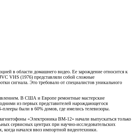
цией в области домашнего видео. Ее зарождение относится к
и JVC VHS (1976) представляли собой сложные
тки сигнала. Это требовало от специалистов уникального
 явлением. В США и Европе ремонтные мастерские
и одними из первых представителей нарождающегося
S-плееры были в 60% домов, где имелись телевизоры.
магнитофоны «Электроника ВМ-12» начали выпускаться только
ьных сервисных центрах при научно-исследовательских
х, когда начался ввоз импортной видеотехники.