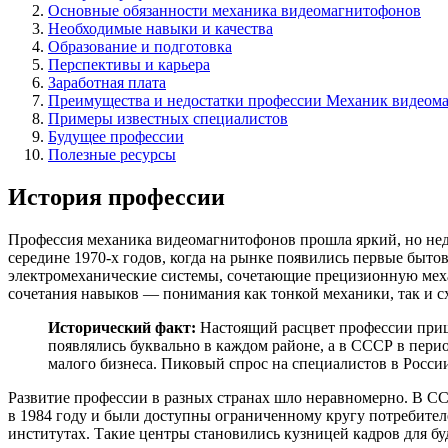
Основные обязанности механика видеомагнитофонов
Необходимые навыки и качества
Образование и подготовка
Перспективы и карьера
Заработная плата
Преимущества и недостатки профессии Механик видеом
Примеры известных специалистов
Будущее профессии
Полезные ресурсы
История профессии
Профессия механика видеомагнитофонов прошла яркий, но недо
середине 1970-х годов, когда на рынке появились первые быт
электромеханические системы, сочетающие прецизионную механ
сочетания навыков — понимания как тонкой механики, так и с
Исторический факт:
Настоящий расцвет профессии приш
появлялись буквально в каждом районе, а в СССР в пер
малого бизнеса. Пиковый спрос на специалистов в Росси
Развитие профессии в разных странах шло неравномерно. В 
в 1984 году и были доступны ограниченному кругу потребите
институтах. Такие центры становились кузницей кадров для бу