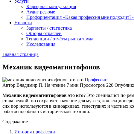
Услуги
Карьерная консультация
Аудит резюме
Профориентация «Какая профессия мне подходит?»
Новости
Зарплаты / статистика
Обзоры отраслей
Тенденции / отчёты рынка труда
Исследования
Главная страница
Механик видеомагнитофонов
Профессии
Автор
Владимир П.
На чтение
7 мин
Просмотров
220
Опублик
Механик видеомагнитофонов это кто
? Это специалист по ре
стала редкой, но сохраняет значение для музеев, коллекционе
сих пор используются в киноархивах, телестудиях и частных 
работоспособность исторической техники.
Содержание
История профессии