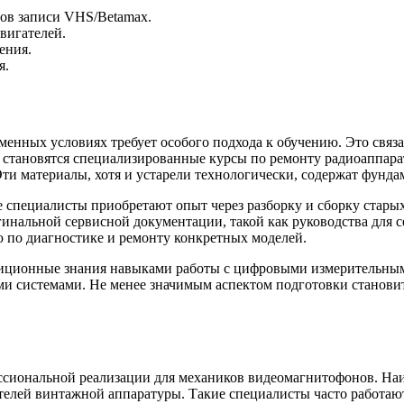
ов записи VHS/Betamax.
вигателей.
ения.
я.
нных условиях требует особого подхода к обучению. Это связа
 становятся специализированные курсы по ремонту радиоаппара
ти материалы, хотя и устарели технологически, содержат фунд
специалисты приобретают опыт через разборку и сборку старых 
инальной сервисной документации, такой как руководства для с
 по диагностике и ремонту конкретных моделей.
диционные знания навыками работы с цифровыми измерительны
и системами. Не менее значимым аспектом подготовки станови
сиональной реализации для механиков видеомагнитофонов. Наи
телей винтажной аппаратуры. Такие специалисты часто работают