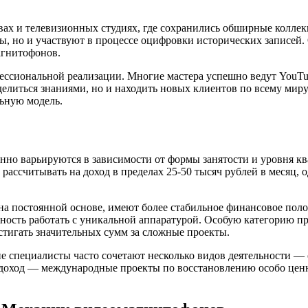
ах и телевизионных студиях, где сохранились обширные коллек
, но и участвуют в процессе оцифровки исторических записей.
агнитофонов.
ессиональной реализации. Многие мастера успешно ведут YouT
 делиться знаниями, но и находить новых клиентов по всему мир
ьную модель.
но варьируются в зависимости от формы занятости и уровня к
считывать на доход в пределах 25-50 тысяч рублей в месяц, одн
а постоянной основе, имеют более стабильное финансовое полож
ность работать с уникальной аппаратурой. Особую категорию п
тигать значительных сумм за сложные проекты.
е специалисты часто сочетают несколько видов деятельности — 
на доход — международные проекты по восстановлению особо цен