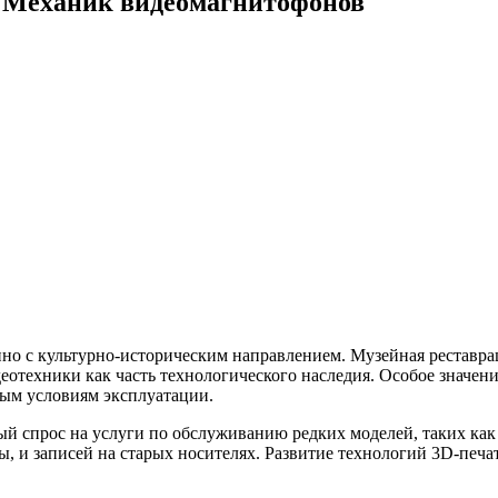
и Механик видеомагнитофонов
о с культурно-историческим направлением. Музейная реставрац
еотехники как часть технологического наследия. Особое значен
ным условиям эксплуатации.
й спрос на услуги по обслуживанию редких моделей, таких ка
ы, и записей на старых носителях. Развитие технологий 3D-печа