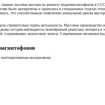
 первые частные мастера по ремонту видеомагнитофонов в ССС
лям были засекречены и хранились в специальных отделах техн
инга. Это способствовало появлению уникальной школы мастеро
чала стремительно терять актуальность. Массовое производство
днако сегодня наблюдается своеобразный ренессанс интереса к
дий, сохраняющих аналоговые записи. Современные механики ви
магнитофонов
с лентопротяжным механизмом).