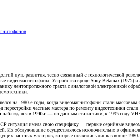
агнитофонов
лгий путь развития, тесно связанный с технологической револю
овые видеомагнитофоны. Устройства вроде Sony Betamax (1975) 
ику лентопротяжного тракта с аналоговой электроникой обрабо
хемотехники.
елся на 1980-е годы, когда видеомагнитофоны стали массовым
иод перестройки частные мастера по ремонту видеотехники стал
и наблюдался в 1990-е — по данным статистики, к 1995 году VH
СССР ситуация имела свою специфику — первые серийные видео
лей. Их обслуживание осуществлялось исключительно в официал
дущих частных мастеров, которые появились лишь в конце 1980-