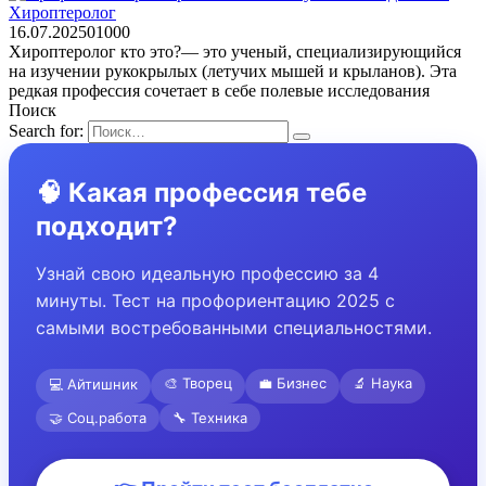
Хироптеролог
16.07.2025
0
1000
Хироптеролог кто это?— это ученый, специализирующийся
на изучении рукокрылых (летучих мышей и крыланов). Эта
редкая профессия сочетает в себе полевые исследования
Поиск
Search for:
🧠 Какая профессия тебе
подходит?
Узнай свою идеальную профессию за 4
минуты. Тест на профориентацию 2025 с
самыми востребованными специальностями.
🎨 Творец
💼 Бизнес
🔬 Наука
💻 Айтишник
🤝 Соц.работа
🔧 Техника